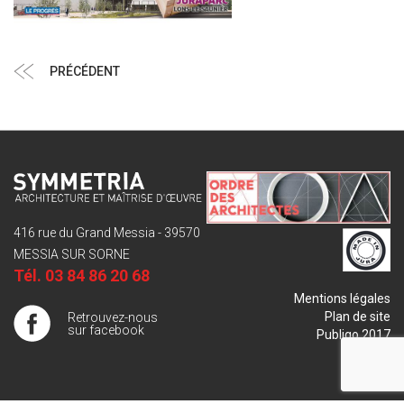
Navigation
Article
PRÉCÉDENT
de
précédent
l’article
416 rue du Grand Messia - 39570
MESSIA SUR SORNE
Tél.
03 84 86 20 68
Mentions légales
Plan de site
Retrouvez-nous
sur facebook
Publigo 2017