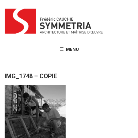
Skip
to
content
MENU
IMG_1748 – COPIE