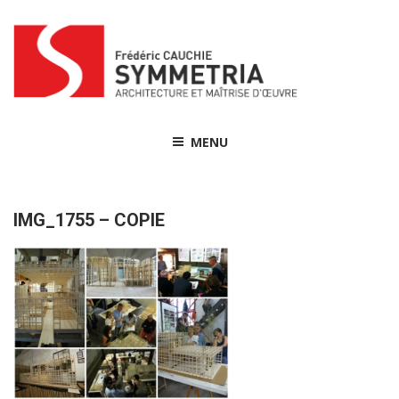
Skip
to
content
MENU
IMG_1755 – COPIE