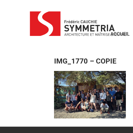
Skip
to
content
ACCUEIL
IMG_1770 – COPIE