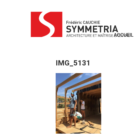
Skip
to
content
ACCUEIL
IMG_5131