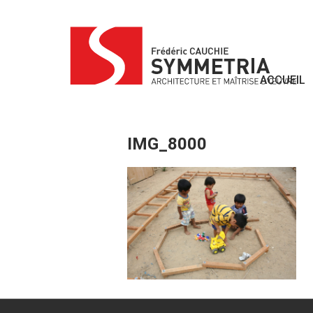
Skip
to
content
ACCUEIL
IMG_8000