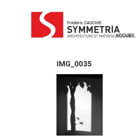
Skip
to
content
ACCUEIL
IMG_0035