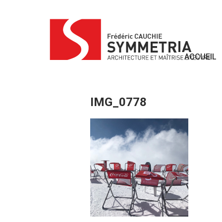
Skip
to
content
ACCUEIL
IMG_0778