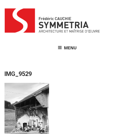
Skip
to
content
MENU
IMG_9529