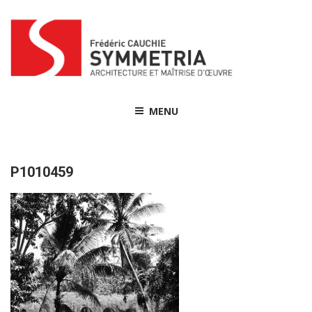
Skip
to
content
MENU
P1010459