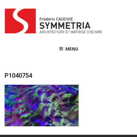
Skip
to
content
MENU
P1040754