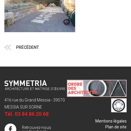
Navigation
Article
PRÉCÉDENT
de
précédent
l’article
416 rue du Grand Messia - 39570
MESSIA SUR SORNE
Tél.
03 84 86 20 68
Mentions légales
Plan de site
Retrouvez-nous