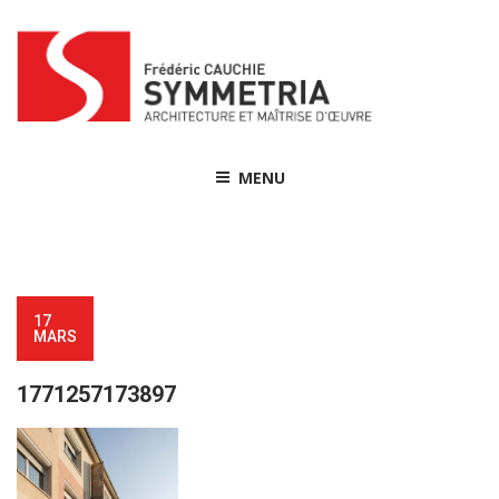
Skip
to
content
MENU
17
MARS
1771257173897