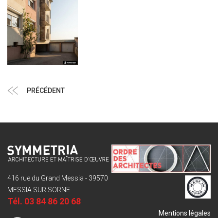
Navigation
Article
PRÉCÉDENT
de
précédent
l’article
416 rue du Grand Messia - 39570
MESSIA SUR SORNE
Tél.
03 84 86 20 68
Mentions légales