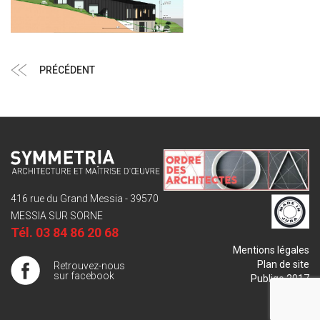
Navigation
Article
PRÉCÉDENT
de
précédent
l’article
416 rue du Grand Messia - 39570
MESSIA SUR SORNE
Tél.
03 84 86 20 68
Mentions légales
Plan de site
Retrouvez-nous
sur facebook
Publigo 2017