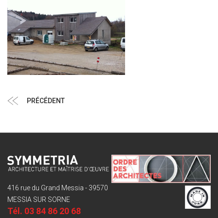
Navigation
Article
PRÉCÉDENT
de
précédent
l’article
416 rue du Grand Messia - 39570
MESSIA SUR SORNE
Tél.
03 84 86 20 68