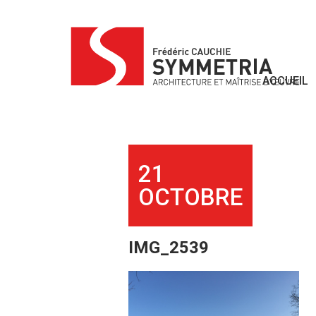
Skip
to
content
ACCUEIL
21
OCTOBRE
IMG_2539