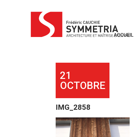
Skip
to
content
ACCUEIL
21
OCTOBRE
IMG_2858