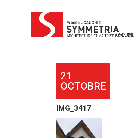
Skip
to
content
ACCUEIL
21
OCTOBRE
IMG_3417