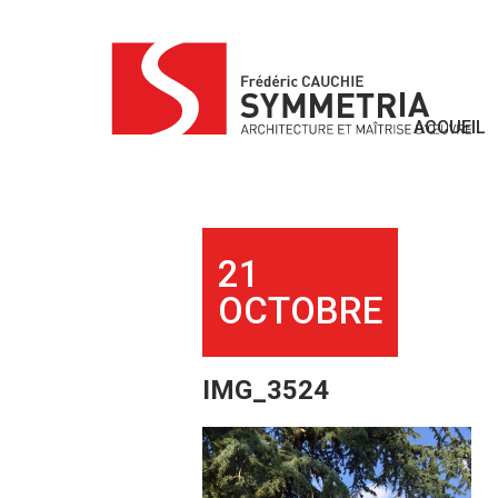
Skip
to
content
ACCUEIL
21
OCTOBRE
IMG_3524