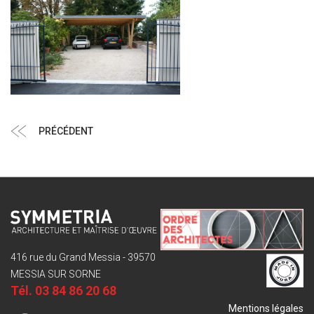
Navigation
Article
PRÉCÉDENT
de
précédent
l’article
416 rue du Grand Messia - 39570
MESSIA SUR SORNE
Tél.
03 84 86 20 68
Mentions légales