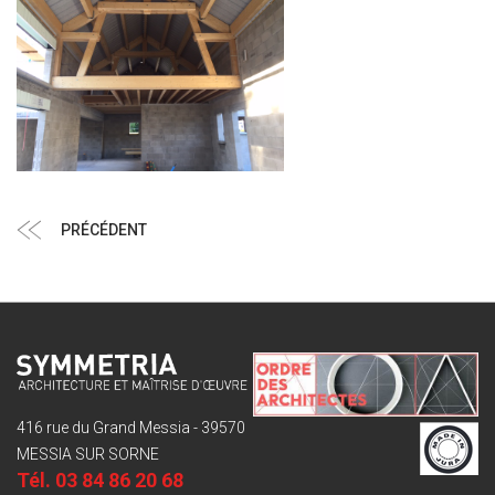
Navigation
Article
PRÉCÉDENT
de
précédent
l’article
416 rue du Grand Messia - 39570
MESSIA SUR SORNE
Tél.
03 84 86 20 68