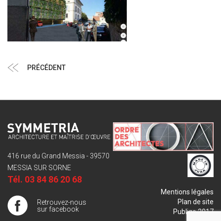
Navigation
Article
PRÉCÉDENT
de
précédent
l’article
416 rue du Grand Messia - 39570
MESSIA SUR SORNE
Tél.
03 84 86 20 68
Mentions légales
Plan de site
Retrouvez-nous
sur facebook
Publigo 2017