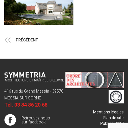
Navigation
Article
PRÉCÉDENT
de
précédent
l’article
416 rue du Grand Messia - 39570
MESSIA SUR SORNE
Tél.
03 84 86 20 68
Mentions légales
Plan de site
Retrouvez-nous
sur facebook
Publigo 2017