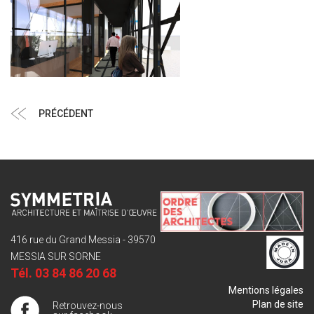
Navigation
Article
PRÉCÉDENT
de
précédent
l’article
416 rue du Grand Messia - 39570
MESSIA SUR SORNE
Tél.
03 84 86 20 68
Mentions légales
Plan de site
Retrouvez-nous