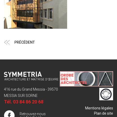
Navigation
Article
PRÉCÉDENT
de
précédent
l’article
416 rue du Grand Messia - 39570
MESSIA SUR SORNE
Tél.
03 84 86 20 68
Mentions légales
Plan de site
Retrouvez-nous