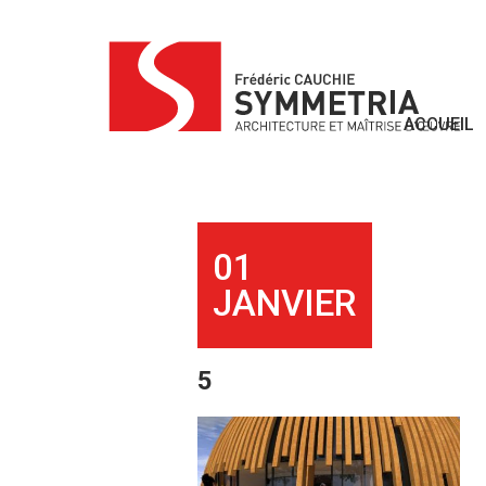
Skip
to
content
ACCUEIL
01
JANVIER
5