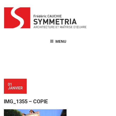
Skip
to
content
MENU
01
JANVIER
IMG_1355 – COPIE