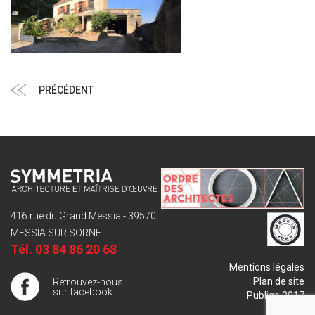
Navigation
Article
PRÉCÉDENT
de
précédent
l’article
416 rue du Grand Messia - 39570
MESSIA SUR SORNE
Tél.
03 84 86 20 68
Mentions légales
Plan de site
Retrouvez-nous
sur facebook
Publigo 2017