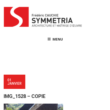
Skip
to
content
MENU
01
JANVIER
IMG_1528 – COPIE