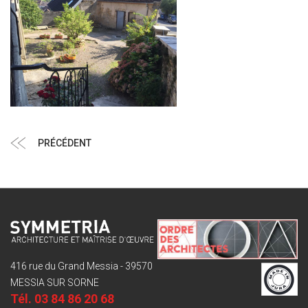
Navigation
Article
PRÉCÉDENT
de
précédent
l’article
416 rue du Grand Messia - 39570
MESSIA SUR SORNE
Tél.
03 84 86 20 68