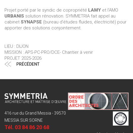
Projet porté par le syndic de copropriété
LAMY
et l’AMO
URBANIS
solution rénovation. SYMMETRIA fait appel au
cabinet
SYNAPSE
(bureau d’études fluides, électricité) pour
apporter des solutions conjointement.
LIEU : DIJON
MISSION : APS-PC-PRO/DCE- Chantier à venir
PROJET 2025-2026
Navigation
Article
PRÉCÉDENT
de
précédent
l’article
416 rue du Grand Messia - 39570
MESSIA SUR SORNE
Tél.
03 84 86 20 68