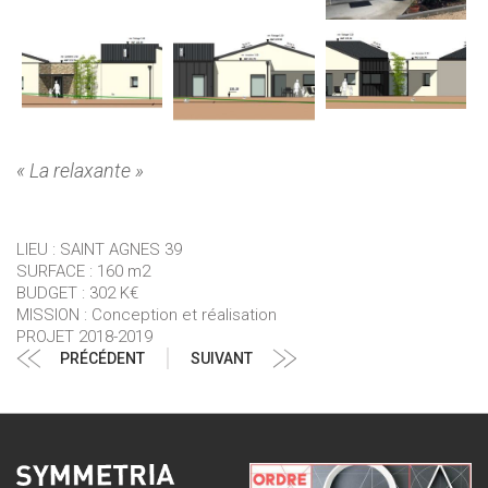
« La relaxante »
LIEU : SAINT AGNES 39
SURFACE : 160 m2
BUDGET : 302 K€
MISSION : Conception et réalisation
PROJET 2018-2019
Navigation
Article
Article
PRÉCÉDENT
SUIVANT
de
précédent
suivant
l’article