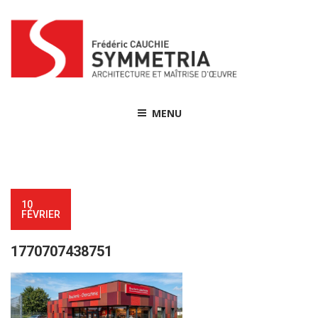
Skip
to
content
MENU
10
FÉVRIER
1770707438751