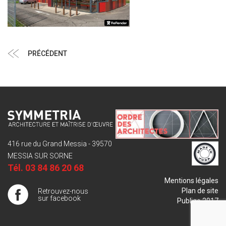
Navigation
Article
PRÉCÉDENT
de
précédent
l’article
416 rue du Grand Messia - 39570
MESSIA SUR SORNE
Tél.
03 84 86 20 68
Mentions légales
Plan de site
Retrouvez-nous
sur facebook
Publigo 2017