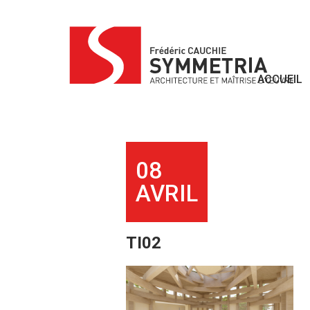
Skip
to
content
ACCUEIL
08
AVRIL
TI02