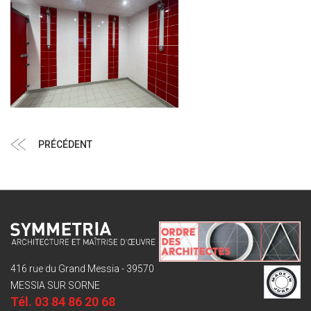
Navigation
Article
PRÉCÉDENT
de
précédent
l’article
416 rue du Grand Messia - 39570
MESSIA SUR SORNE
Tél.
03 84 86 20 68