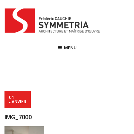
Skip
to
content
MENU
04
JANVIER
IMG_7000