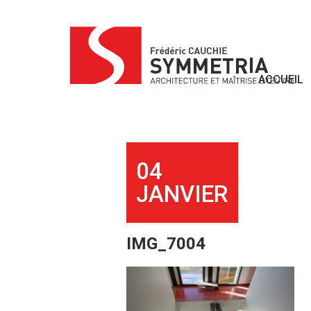
Skip
to
content
ACCUEIL
04
JANVIER
IMG_7004