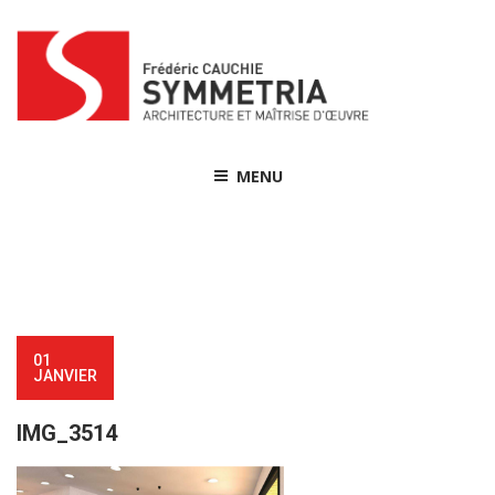
Skip
to
content
MENU
01
JANVIER
IMG_3514