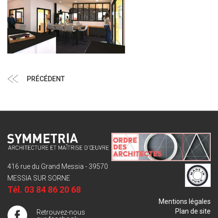
Navigation
Article
PRÉCÉDENT
de
précédent
l’article
416 rue du Grand Messia - 39570
MESSIA SUR SORNE
Tél.
03 84 86 20 68
Mentions légales
Plan de site
Retrouvez-nous