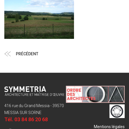
Navigation
Article
PRÉCÉDENT
de
précédent
l’article
416 rue du Grand Messia - 39570
MESSIA SUR SORNE
Tél.
03 84 86 20 68
Mentions légales