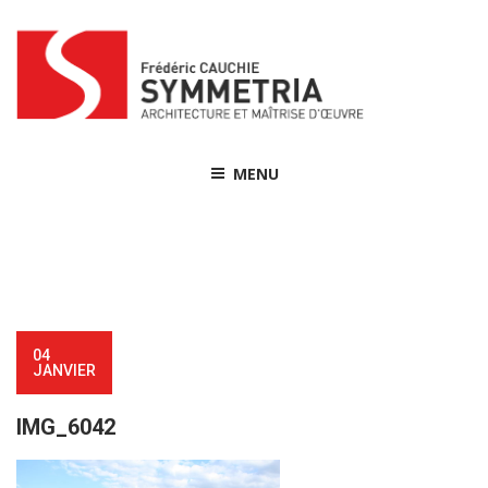
Skip
to
content
MENU
04
JANVIER
IMG_6042