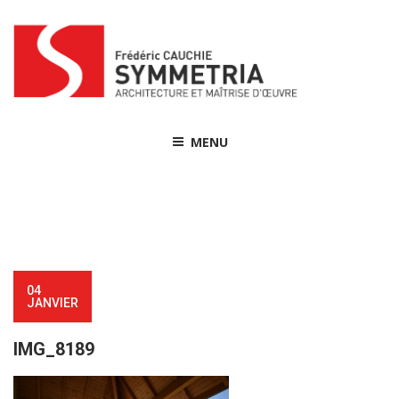
Skip
to
content
MENU
04
JANVIER
IMG_8189