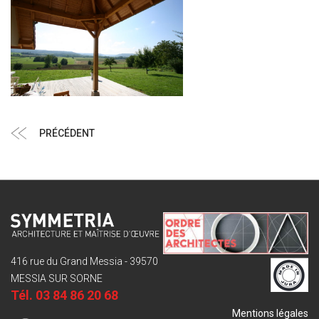
Navigation
Article
PRÉCÉDENT
de
précédent
l’article
416 rue du Grand Messia - 39570
MESSIA SUR SORNE
Tél.
03 84 86 20 68
Mentions légales