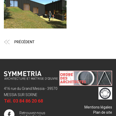
Navigation
Article
PRÉCÉDENT
de
précédent
l’article
416 rue du Grand Messia - 39570
MESSIA SUR SORNE
Tél.
03 84 86 20 68
Mentions légales
Plan de site
Retrouvez-nous