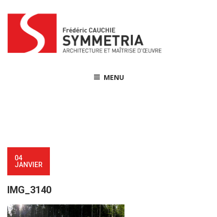
Skip
to
content
MENU
04
JANVIER
IMG_3140