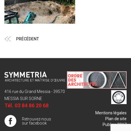
Navigation
Article
PRÉCÉDENT
de
précédent
l’article
416 rue du Grand Messia - 39570
MESSIA SUR SORNE
Tél.
03 84 86 20 68
Mentions légales
Plan de site
Retrouvez-nous
sur facebook
Publigo 2017