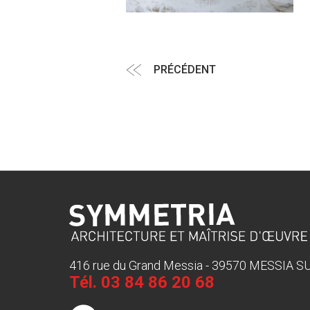
Navigation
Article
PRÉCÉDENT
de
précédent
l’article
416 rue du Grand Messia - 39570 MESSIA 
Tél.
03 84 86 20 68