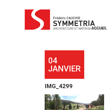
Skip
to
content
ACCUEIL
04
JANVIER
IMG_4299