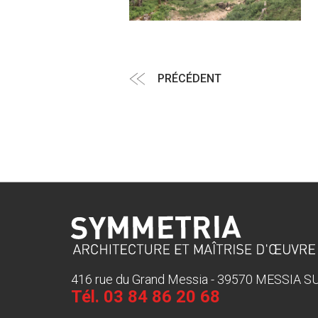
Navigation
Article
PRÉCÉDENT
de
précédent
l’article
416 rue du Grand Messia - 39570 MESSIA 
Tél.
03 84 86 20 68