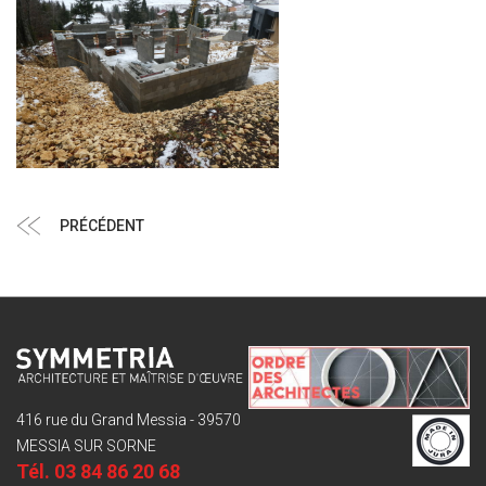
Navigation
Article
PRÉCÉDENT
de
précédent
l’article
416 rue du Grand Messia - 39570
MESSIA SUR SORNE
Tél.
03 84 86 20 68