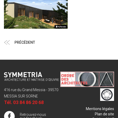
Navigation
Article
PRÉCÉDENT
de
précédent
l’article
416 rue du Grand Messia - 39570
MESSIA SUR SORNE
Tél.
03 84 86 20 68
Mentions légales
Plan de site
Retrouvez-nous