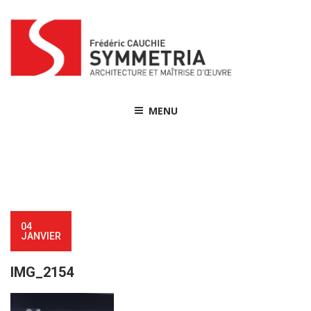
Skip
to
content
MENU
04
JANVIER
IMG_2154