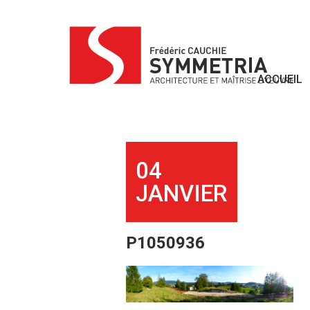
Skip
to
content
ACCUEIL
04
JANVIER
P1050936