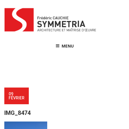
Skip
to
content
MENU
09
FÉVRIER
IMG_8474