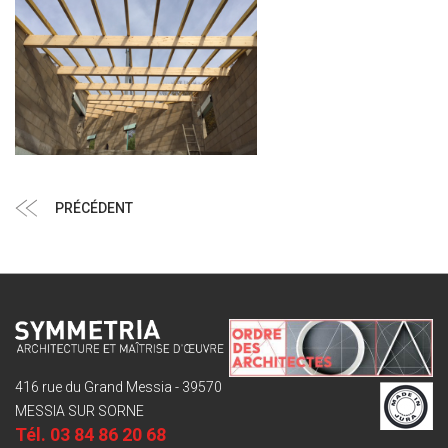
Navigation
Article
PRÉCÉDENT
de
précédent
l’article
416 rue du Grand Messia - 39570
MESSIA SUR SORNE
Tél.
03 84 86 20 68