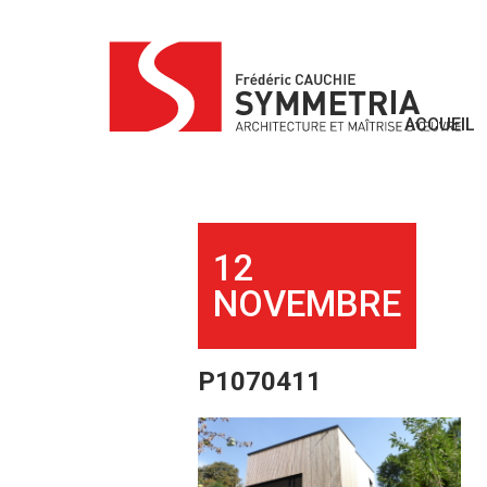
Skip
to
content
ACCUEIL
12
NOVEMBRE
P1070411