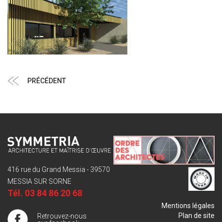
Navigation
Article
PRÉCÉDENT
de
précédent
l’article
416 rue du Grand Messia - 39570
MESSIA SUR SORNE
Tél.
03 84 86 20 68
Mentions légales
Plan de site
Retrouvez-nous